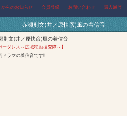
トからのお知らせ
会員登録
お問い合わせ
購入履歴
赤瀬則文(井ノ原快彦)風の着信音
瀬則文(井ノ原快彦)風の着信音
ボーダレス～広域移動捜査隊～】
気ドラマの着信音です!!