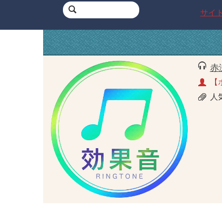
サイ
赤
【
人