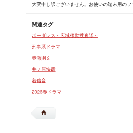
大変申し訳ございません。お使いの端末用のフ
関連タグ
ボーダレス～広域移動捜査隊～
刑事系ドラマ
赤瀬則文
井ノ原快彦
着信音
2026春ドラマ