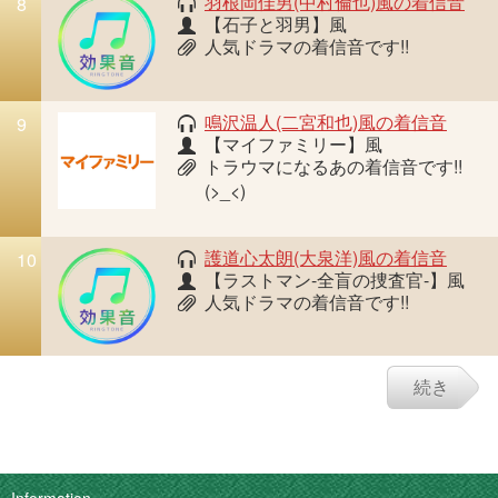
羽根岡佳男(中村倫也)風の着信音
8
【石子と羽男】風
人気ドラマの着信音です!!
鳴沢温人(二宮和也)風の着信音
9
【マイファミリー】風
トラウマになるあの着信音です!!
(>_<)
護道心太朗(大泉洋)風の着信音
10
【ラストマン-全盲の捜査官-】風
人気ドラマの着信音です!!
続き