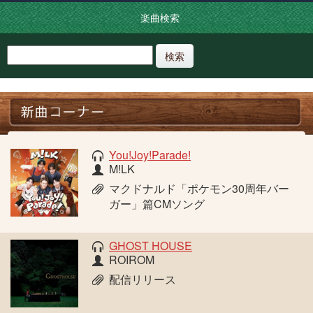
楽曲検索
検索
You!Joy!Parade!
M!LK
マクドナルド「ポケモン30周年バー
ガー」篇CMソング
GHOST HOUSE
ROIROM
配信リリース