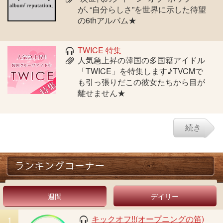
が､“自分らしさ”を世界に示した待望
の6thアルバム★
TWICE 特集
人気急上昇の韓国の多国籍アイドル
「TWICE」を特集します♪TVCMで
も引っ張りだこの彼女たちから目が
離せません★
続き
週間
デイリー
キックオフ!!(オープニングの笛)
1