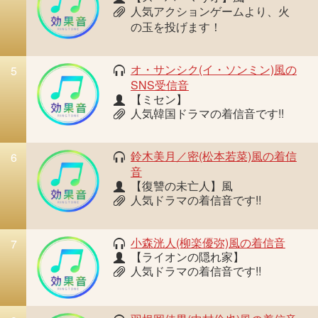
人気アクションゲームより、火
の玉を投げます！
オ・サンシク(イ・ソンミン)風の
5
SNS受信音
【ミセン】
人気韓国ドラマの着信音です!!
鈴木美月／密(松本若菜)風の着信
6
音
【復讐の未亡人】風
人気ドラマの着信音です!!
小森洸人(柳楽優弥)風の着信音
7
【ライオンの隠れ家】
人気ドラマの着信音です!!