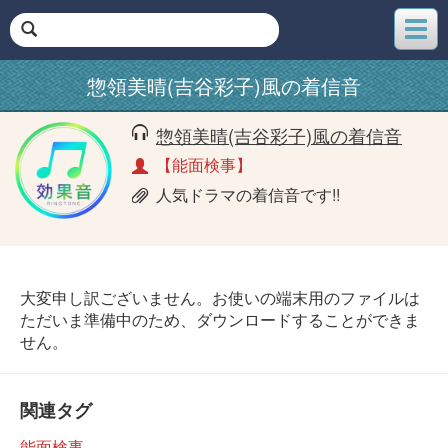
メ
ニ
ュ
惣領美晴(吉谷彩子)風の着信音
ー
惣領美晴(吉谷彩子)風の着信音
【能面検事】
人気ドラマの着信音です!!
大変申し訳ございません。お使いの端末用のファイルは
ただいま準備中のため、ダウンロードすることができま
せん。
関連タグ
能面検事