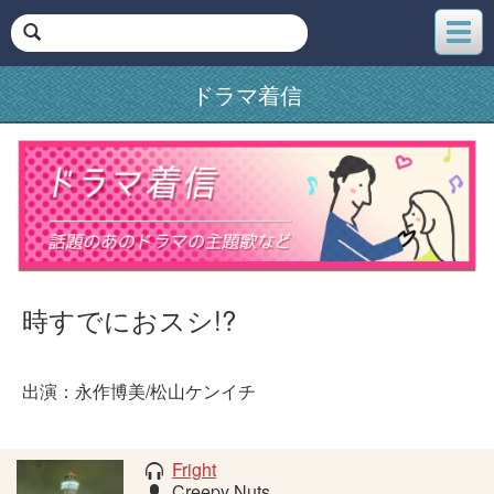
メ
ニ
ュ
ドラマ着信
ー
時すでにおスシ!?
出演：永作博美/松山ケンイチ
Fright
Creepy Nuts