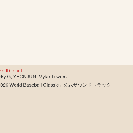
e It Count
cky G, YEONJUN, Myke Towers
026 World Baseball Classic」公式サウンドトラック