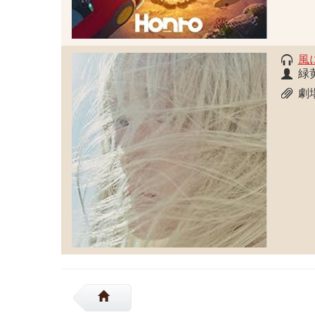
風
緑
劇