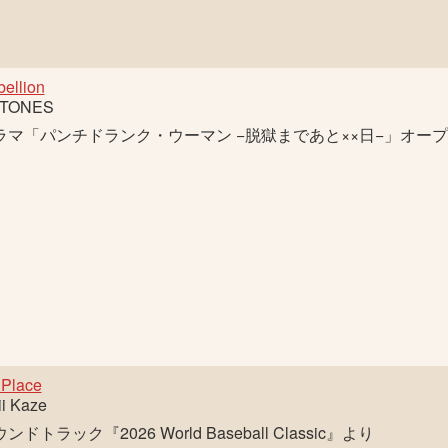
ellion
xTONES
ラマ「パンチドランク・ウーマン −脱獄まであと××日−」オー
 Place
ii Kaze
ンドトラック『2026 World Baseball Classic』より