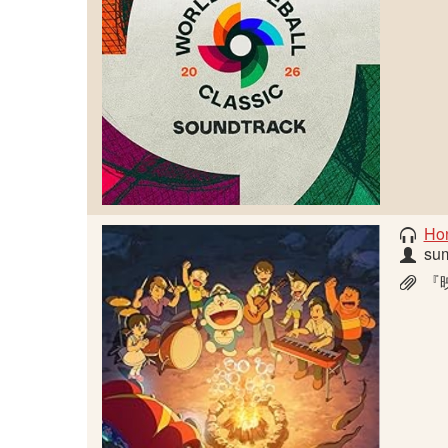
Ho
su
『