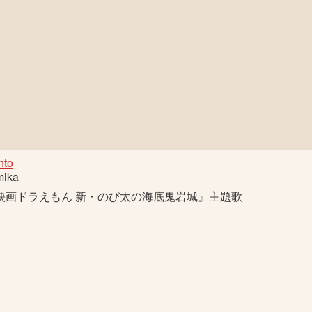
nto
mika
映画ドラえもん 新・のび太の海底鬼岩城』主題歌