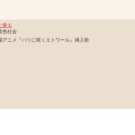
に乗る
黄色社会
場アニメ『パリに咲くエトワール』挿入歌