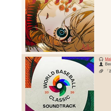
Mak
Be
「2