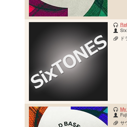
Reb
Si
ド
My
Fuj
サウ