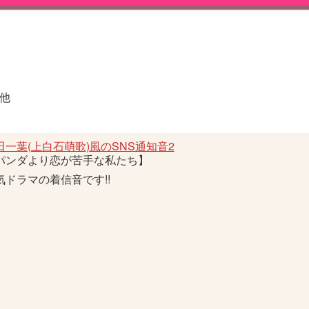
他
田一葉(上白石萌歌)風のSNS通知音2
パンダより恋が苦手な私たち】
気ドラマの着信音です!!