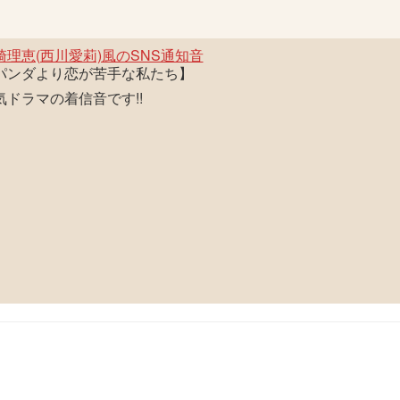
崎理恵(西川愛莉)風のSNS通知音
パンダより恋が苦手な私たち】
気ドラマの着信音です!!