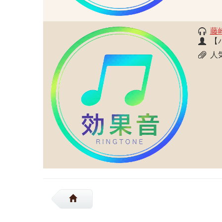
藤
【
人