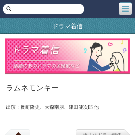
メ
ニ
ュ
ドラマ着信
ー
ラムネモンキー
出演：反町隆史、大森南朋、津田健次郎 他
過去のドラマ特集