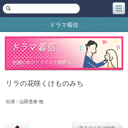
メ
ニ
ュ
ドラマ着信
ー
リラの花咲くけものみち
出演：山田杏奈 他
過去のドラマ特集