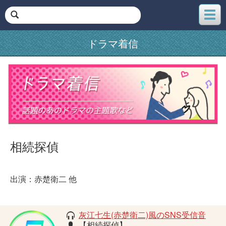
メ
ニ
ュ
ドラマ着信
ー
相続探偵
出演：赤楚衛二 他
灰江七生(赤楚衛二)風のSNS受信音
【相続探偵】