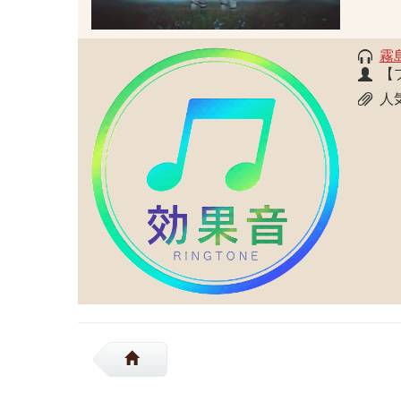
霧
【
人