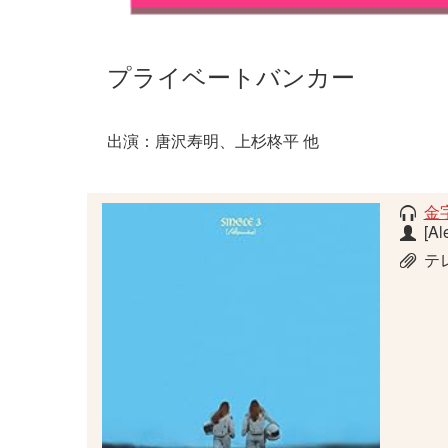
プライベートバンカー
出演：唐沢寿明、上杉柊平 他
金
[Al
テ