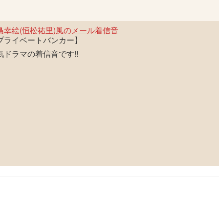
島幸絵(恒松祐里)風のメール着信音
プライベートバンカー】
気ドラマの着信音です!!