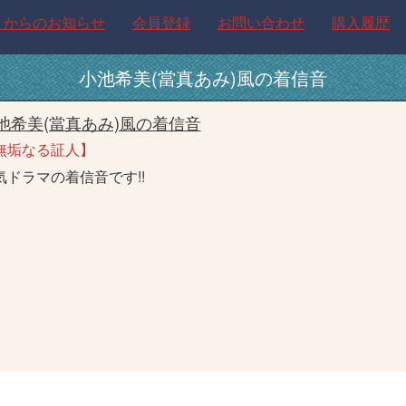
トからのお知らせ
会員登録
お問い合わせ
購入履歴
小池希美(當真あみ)風の着信音
池希美(當真あみ)風の着信音
無垢なる証人】
気ドラマの着信音です!!